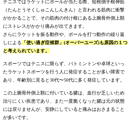
テニスではラケットにボールが当たる際、短橈側手根伸筋
（たんとうそくしゅこんしんきん）と言われる筋肉に衝撃
がかかることで、その筋肉の付け根にある上腕骨外側上顆
にストレスがかかり痛みが出てきます。
さらにラケットを振る動作や、ボールを打つ動作の繰り返
しによる
「使い過ぎ症候群」(オーバーユーズ)も原因の１つ
と考えられています。
スポーツではテニスに限らず、バトミントンや卓球といっ
たラケットスポーツを行う人に発症することが多い障害で
あり、年齢別に見ると30代〜50代に多く発症しています。
この上腕骨外側上顆に付いている腱は、血行が乏しいため
治りにくい疾患であり、また一度脆くなった腱は元の状態
には戻りませんが、安静にしていると痛みはおさまること
が多いです。