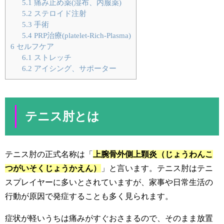
5.1
痛み止め薬(湿布、内服薬)
5.2
ステロイド注射
5.3
手術
5.4
PRP治療(platelet-Rich-Plasma)
6
セルフケア
6.1
ストレッチ
6.2
アイシング、サポーター
テニス肘とは
テニス肘の正式名称は「
上腕骨外側上顆炎（じょうわんこ
つがいそくじょうかえん）
」と言います。テニス肘はテニ
スプレイヤーに多いとされていますが、家事や日常生活の
行動が原因で発症することも多く見られます。
症状が軽いうちは痛みがすぐおさまるので、そのまま放置