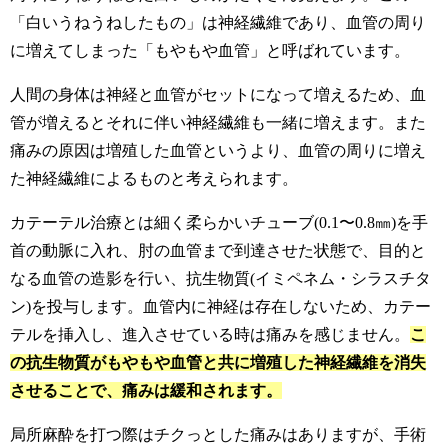
「白いうねうねしたもの」は神経繊維であり、血管の周り
に増えてしまった「もやもや血管」と呼ばれています。
人間の身体は神経と血管がセットになって増えるため、血
管が増えるとそれに伴い神経繊維も一緒に増えます。また
痛みの原因は増殖した血管というより、血管の周りに増え
た神経繊維によるものと考えられます。
カテーテル治療とは細く柔らかいチューブ(0.1〜0.8㎜)を手
首の動脈に入れ、肘の血管まで到達させた状態で、目的と
なる血管の造影を行い、抗生物質(イミペネム・シラスチタ
ン)を投与します。血管内に神経は存在しないため、カテー
テルを挿入し、進入させている時は痛みを感じません。
こ
の抗生物質がもやもや血管と共に増殖した神経繊維を消失
させることで、痛みは緩和されます。
局所麻酔を打つ際はチクっとした痛みはありますが、手術