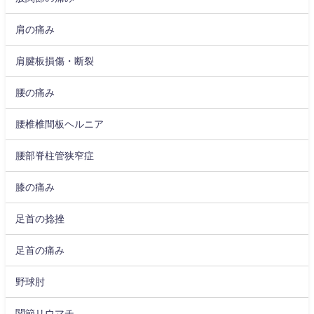
肩の痛み
肩腱板損傷・断裂
腰の痛み
腰椎椎間板ヘルニア
腰部脊柱管狭窄症
膝の痛み
足首の捻挫
足首の痛み
野球肘
関節リウマチ