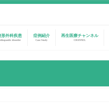
整形外科疾患
症例紹介
再生医療チャンネル
rthopaedic disorder
Case Study
CHANNEL