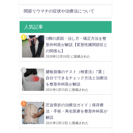
関節リウマチの症状や治療法について
人気記事
O脚の原因・治し方・矯正方法を整
形外科医が解説【変形性膝関節症と
の関係も】
2020年12月10日 に投稿された
腱板損傷のテスト（検査法）7選｜
自分でできるチェック方法と治療法
を整形外科医が解説
2021年1月15日 に投稿された
圧迫骨折の治療法ガイド｜保存療
法・手術・再生医療を整形外科医が
解説
2021年2月12日 に投稿された