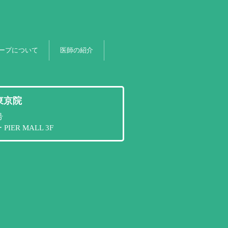
ープについて
医師の紹介
東京院
号
ER MALL 3F