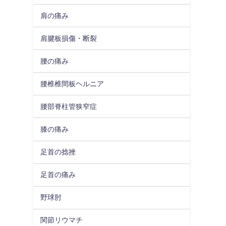
肩の痛み
肩腱板損傷・断裂
腰の痛み
腰椎椎間板ヘルニア
腰部脊柱管狭窄症
膝の痛み
足首の捻挫
足首の痛み
野球肘
関節リウマチ